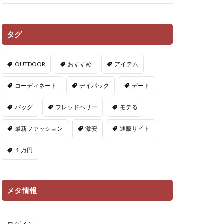
タグ
OUTDOOR
おすすめ
アイテム
コーディネート
デイパック
デート
バッグ
フレッドペリー
モテる
最新ファッション
激安
通販サイト
１万円
メタ情報