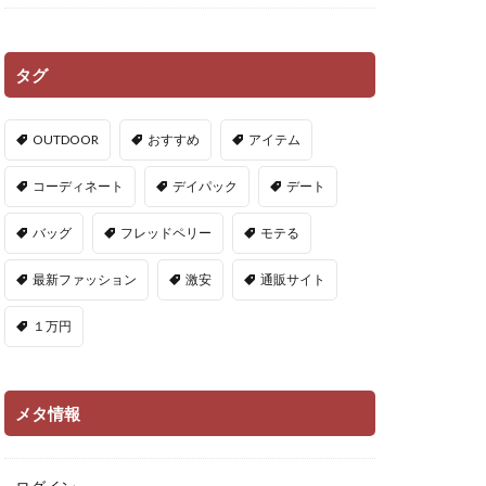
タグ
OUTDOOR
おすすめ
アイテム
コーディネート
デイパック
デート
バッグ
フレッドペリー
モテる
最新ファッション
激安
通販サイト
１万円
メタ情報